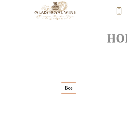
НО
Все