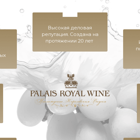
Высокая деловая
репутация. Создана на
протяжении 20 лет
п
ных