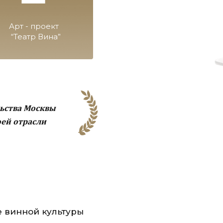
Арт - проект
“Театр Вина”
льства Москвы
оей отрасли
е винной культуры