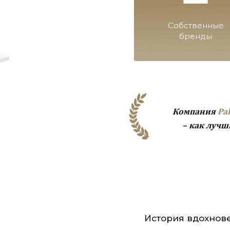
Собственные
бренды
Компания
Pa
– как лучш
История вдохнове