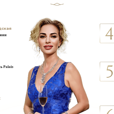
дская
ании
 Palais
х