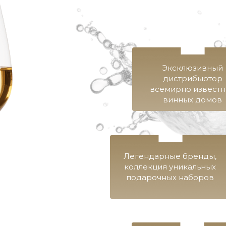
Эксклюзивный
дистрибьютор
всемирно извест
винных домов
Легендарные бренды,
коллекция уникальных
подарочных наборов