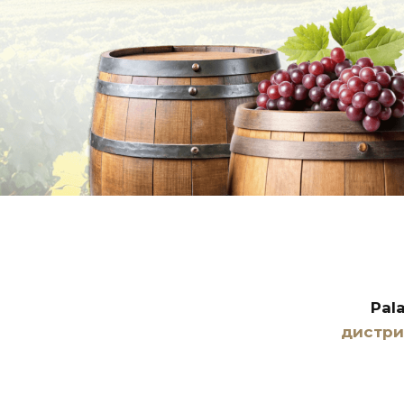
Pal
дистр