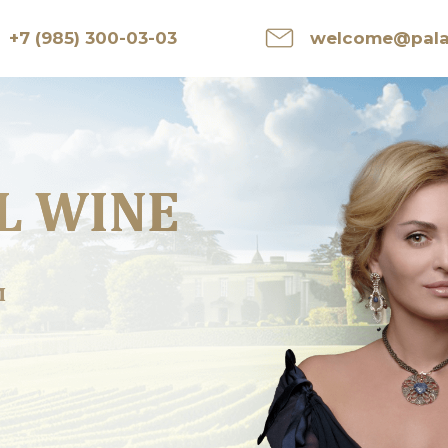
+7 (985) 300-03-03
welcome@palai
L WINE
м